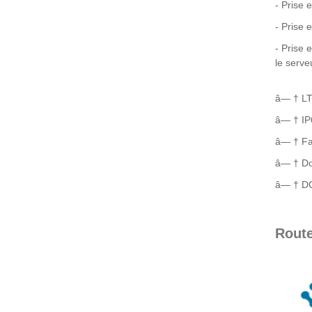
- Prise 
- Prise 
- Prise 
le serve
â— † LT
â— † IP
â— † Fa
â— † Do
â— † DC
Route