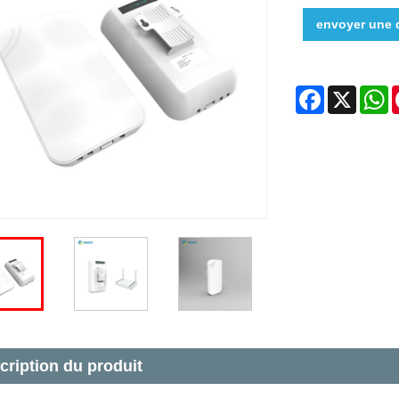
envoyer une
Facebook
X
W
cription du produit