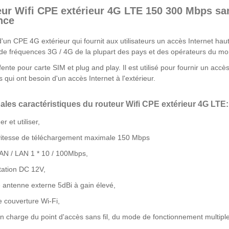
ur Wifi CPE extérieur 4G LTE 150 300 Mbps san
nce
t d'un CPE 4G extérieur qui fournit aux utilisateurs un accès Internet ha
e fréquences 3G / 4G de la plupart des pays et des opérateurs du mo
 fente pour carte SIM et plug and play. Il est utilisé pour fournir un acc
s qui ont besoin d'un accès Internet à l'extérieur.
ales caractéristiques du routeur Wifi CPE extérieur 4G LTE:
r et utiliser,
 vitesse de téléchargement maximale 150 Mbps
AN / LAN 1 * 10 / 100Mbps,
tation DC 12V,
 antenne externe 5dBi à gain élevé,
 couverture Wi-Fi,
en charge du point d'accès sans fil, du mode de fonctionnement multipl