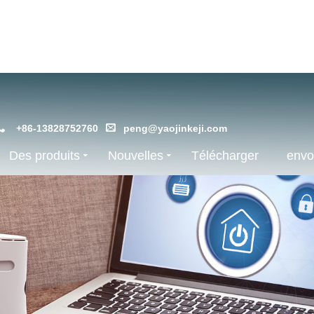
+86-13828752760
peng@yaojinkeji.com
Des produits
Nouvelles
Télécharger
envo