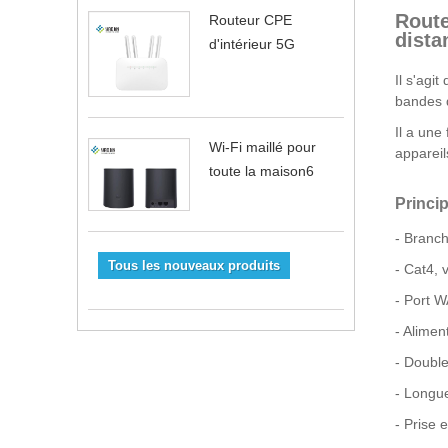
Route
Routeur CPE
dista
d'intérieur 5G
Il s'agi
bandes d
Il a une
Wi-Fi maillé pour
appareil
toute la maison6
Princip
- Branche
Tous les nouveaux produits
- Cat4,
- Port W
- Alimen
- Double
- Longue
- Prise 